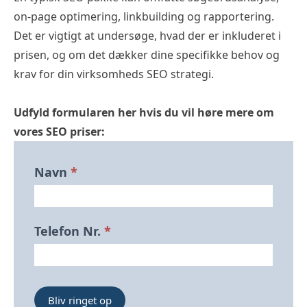
on-page optimering, linkbuilding og rapportering.
Det er vigtigt at undersøge, hvad der er inkluderet i
prisen, og om det dækker dine specifikke behov og
krav for din virksomheds SEO strategi.
Udfyld formularen her hvis du vil høre mere om
vores SEO priser:
Bliv
Navn
*
Ringet
Op
Forside
Telefon Nr.
*
Bliv ringet op