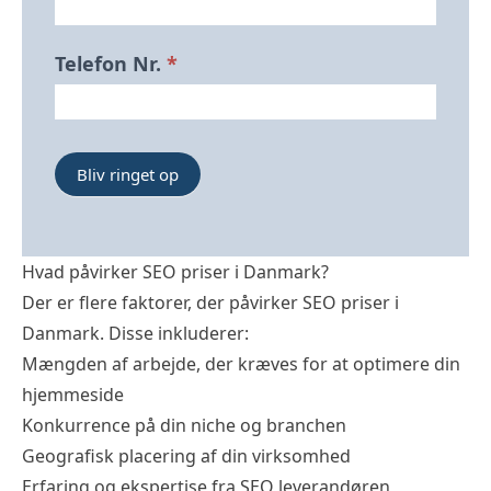
Op
Forside
Telefon Nr.
*
Bliv ringet op
Hvad påvirker SEO priser i Danmark?
Der er flere faktorer, der påvirker SEO priser i
Danmark. Disse inkluderer:
Mængden af ​​arbejde, der kræves for at optimere din
hjemmeside
Konkurrence på din niche og branchen
Geografisk placering af din virksomhed
Erfaring og ekspertise fra SEO leverandøren