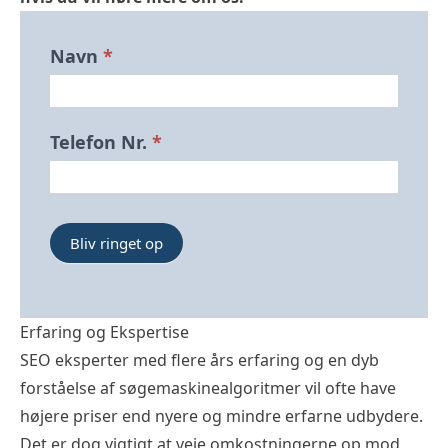
Bliv
Navn
*
Ringet
Op
Forside
Telefon Nr.
*
Bliv ringet op
Erfaring og Ekspertise
SEO eksperter med flere års erfaring og en dyb
forståelse af søgemaskinealgoritmer vil ofte have
højere priser end nyere og mindre erfarne udbydere.
Det er dog vigtigt at veje omkostningerne op mod