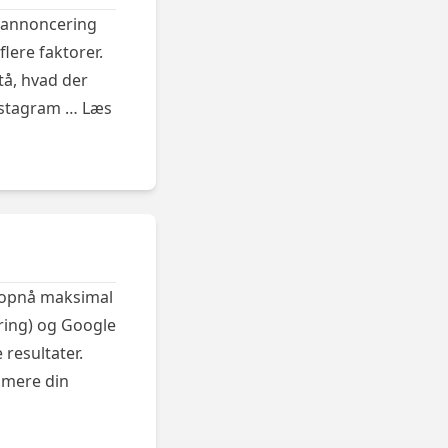
e annoncering
flere faktorer.
tå, hvad der
nstagram …
Læs
 opnå maksimal
ring) og Google
 resultater.
imere din