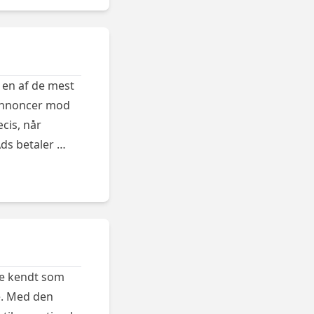
 en af de mest
 annoncer mod
cis, når
Ads betaler …
re kendt som
e. Med den