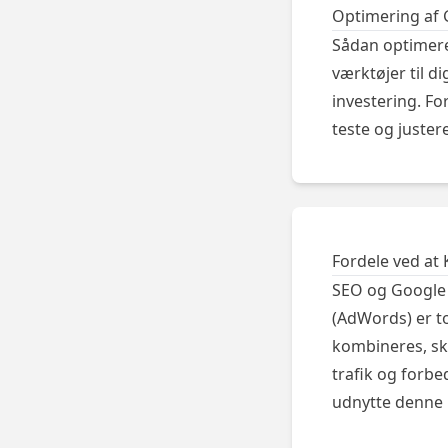
Optimering af 
Sådan optimere
værktøjer til d
investering. Fo
teste og juste
Fordele ved a
SEO og Google 
(AdWords) er to
kombineres, sk
trafik og forbe
udnytte denne 