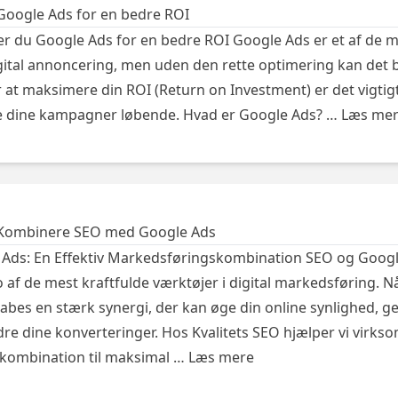
Google Ads for en bedre ROI
r du Google Ads for en bedre ROI Google Ads er et af de me
igital annoncering, men uden den rette optimering kan det b
r at maksimere din ROI (Return on Investment) er det vigtigt
re dine kampagner løbende. Hvad er Google Ads? …
Læs me
t Kombinere SEO med Google Ads
Ads: En Effektiv Markedsføringskombination SEO og Goog
 af de mest kraftfulde værktøjer i digital markedsføring. N
abes en stærk synergi, der kan øge din online synlighed, 
dre dine konverteringer. Hos Kvalitets SEO hjælper vi virk
kombination til maksimal …
Læs mere