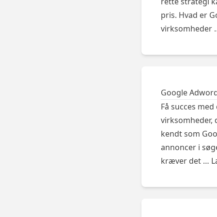
rette strategi 
pris. Hvad er G
virksomheder
Google Adwords
Få succes med d
virksomheder, 
kendt som Googl
annoncer i søge
kræver det …
L