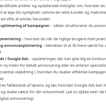
værdifulde artikler og opdaterede indsigter om, hvordan d
til at øge din synlighed, ramme de rette kunder og maksime
ed vifte af emner, herunder:
 optimering af kampagner
– sådan strukturerer du annon
gmentering
– hvordan du når de rigtige brugere med præc
og annonceoptimering
– teknikker til at få mere værdi for 
t
ds i Google Ads
– opdateringer, der kan give dig en konku
 ny inden for betalt annoncering eller en erfaren specialist
praktisk vejledning i, hvordan du skaber effektive kampagne
er.
vores fællesskab af læsere, og lær, hvordan Google Ads kan s
e og skabe vækst for din virksomhed. Lad os dykke ned i de
digital annoncering!