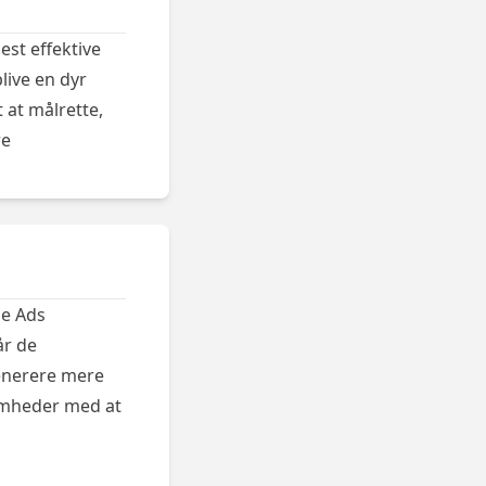
st effektive
live en dyr
 at målrette,
re
le Ads
år de
generere mere
somheder med at