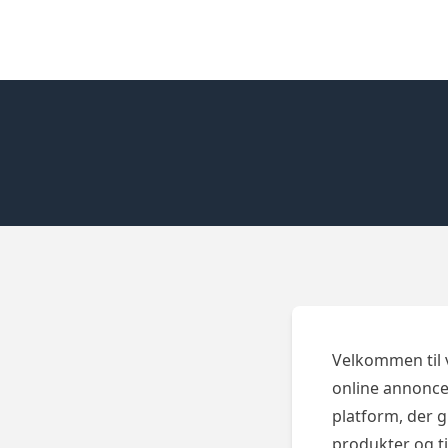
Skip to content
Velkommen til
online annonce
platform, der 
produkter og t