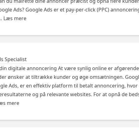
kan du målrette dine annoncer præcist og opnå flere kunder 
oogle Ads? Google Ads er et pay-per-click (PPC) annoncerin
 …
Læs mere
 Specialist
in digitale annoncering At være synlig online er afgørende
der ønsker at tiltrække kunder og øge omsætningen. Goog
e Ads, er en effektiv platform til betalt annoncering, hvor
resultaterne og på relevante websites. For at opnå de beds
æs mere