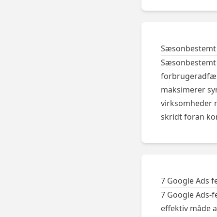
Sæsonbestemt 
Sæsonbestemt 
forbrugeradfærd
maksimerer synl
virksomheder m
skridt foran k
7 Google Ads fe
7 Google Ads-fe
effektiv måde 