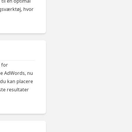
til en optimal
gsværktøj, hvor
 for
le AdWords, nu
 du kan placere
te resultater