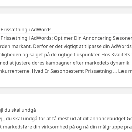
Prissætning i AdWords
Prissætning i AdWords: Optimer Din Annoncering Sæsoner
en markant. Derfor er det vigtigt at tilpasse din AdWords-
igheden og salget på de rigtige tidspunkter. Hos Kvalitets
ed at justere deres kampagner efter markedets dynamik, så
onkurrenterne. Hvad Er Sæsonbestemt Prissætning …
Læs m
jl du skal undgå
jl, du skal undgå for at få mest ud af dit annoncebudget G
at markedsføre din virksomhed på og nå din målgruppe præc