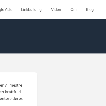
le Ads
Linkbuilding
Viden
Om
Blog
der vil mestre
en kraftfuld
sentere deres