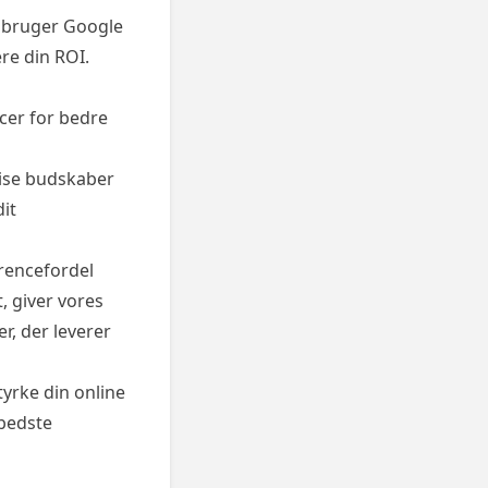
u bruger Google
re din ROI.
cer for bedre
ise budskaber
dit
rrencefordel
, giver vores
r, der leverer
tyrke din online
 bedste